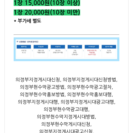
1장 15,000원(10장 이상)
1장 20,000원(10장 미만)
* 부가세 별도
의정부지정게시대신청, 의정부지정게시대신청방법,
의정부현수막광고방법, 의정부현수막광고절차,
의정부현수막홍보방법, 의정부현수막홍보대행,
의정부지정게시대행, 의정부지정게시대광고대행,
의정부현수막광고대행,
의정부현수막지정게시대방법,
의정부현수막게시대신청,
의정부지정게시대광고신청,