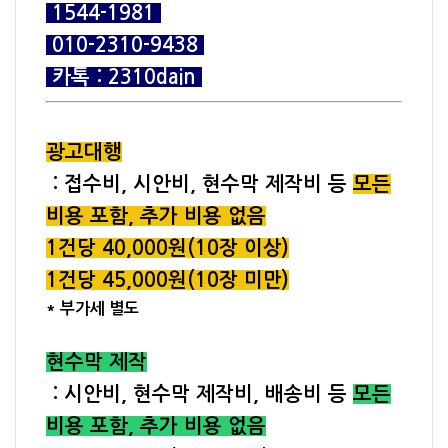
1544-1981
010-2310-9438
카톡 : 2310dain
광고대행
: 접수비, 시안비, 현수막 제작비 등
모든
비용 포함, 추가 비용 없음
1건당 40,000원(10장 이상)
1건당 45,000원(10장 미만)
* 부가세 별도
현수막 제작
: 시안비, 현수막 제작비, 배송비 등
모든
비용 포함, 추가 비용 없음